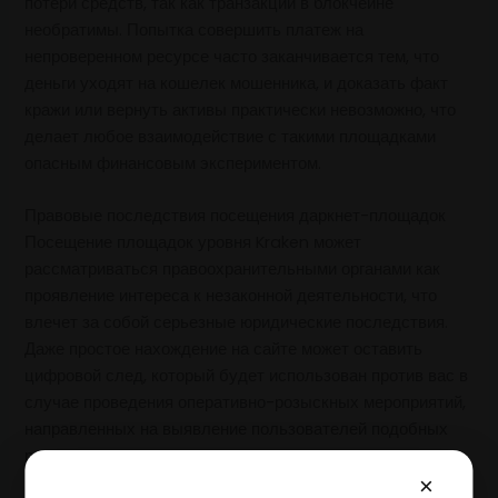
потери средств, так как транзакции в блокчейне
необратимы. Попытка совершить платеж на
непроверенном ресурсе часто заканчивается тем, что
деньги уходят на кошелек мошенника, и доказать факт
кражи или вернуть активы практически невозможно, что
делает любое взаимодействие с такими площадками
опасным финансовым экспериментом.
Правовые последствия посещения даркнет-площадок
Посещение площадок уровня Kraken может
рассматриваться правоохранительными органами как
проявление интереса к незаконной деятельности, что
влечет за собой серьезные юридические последствия.
Даже простое нахождение на сайте может оставить
цифровой след, который будет использован против вас в
случае проведения оперативно-розыскных мероприятий,
направленных на выявление пользователей подобных
ресурсов, поэтому отказ от посещения является
единственным способом обезопасить себя.
×